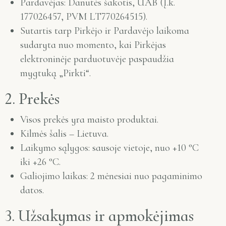
Pardavėjas: Danutės šakotis, UAB (Į.k.
177026457, PVM LT770264515).
Sutartis tarp Pirkėjo ir Pardavėjo laikoma
sudaryta nuo momento, kai Pirkėjas
elektroninėje parduotuvėje paspaudžia
mygtuką „Pirkti“.
2. Prekės
Visos prekės yra maisto produktai.
Kilmės šalis – Lietuva.
Laikymo sąlygos: sausoje vietoje, nuo +10 °C
iki +26 °C.
Galiojimo laikas: 2 mėnesiai nuo pagaminimo
datos.
3. Užsakymas ir apmokėjimas