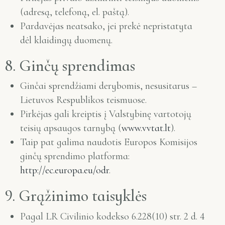
(adresą, telefoną, el. paštą).
Pardavėjas neatsako, jei prekė nepristatyta
dėl klaidingų duomenų.
8. Ginčų sprendimas
Ginčai sprendžiami derybomis, nesusitarus –
Lietuvos Respublikos teismuose.
Pirkėjas gali kreiptis į Valstybinę vartotojų
teisių apsaugos tarnybą (
www.vvtat.lt
).
Taip pat galima naudotis Europos Komisijos
ginčų sprendimo platforma:
http://ec.europa.eu/odr
.
9. Grąžinimo taisyklės
Pagal LR Civilinio kodekso 6.228(10) str. 2 d. 4