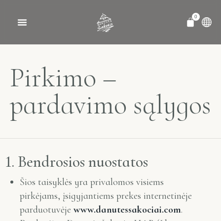
0
MŪSŲ ISTORIJA
PREKYBOS VIETOS
Pirkimo –
pardavimo sąlygos
1. Bendrosios nuostatos
Šios taisyklės yra privalomos visiems
pirkėjams, įsigyjantiems prekes internetinėje
parduotuvėje
www.danutessakociai.com
.