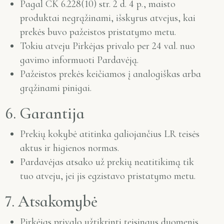
Pagal CK 6.228(10) str. 2 d. 4 p., maisto
produktai negrąžinami, išskyrus atvejus, kai
prekės buvo pažeistos pristatymo metu.
Tokiu atveju Pirkėjas privalo per 24 val. nuo
gavimo informuoti Pardavėją.
Pažeistos prekės keičiamos į analogiškas arba
grąžinami pinigai.
6. Garantija
Prekių kokybė atitinka galiojančius LR teisės
aktus ir higienos normas.
Pardavėjas atsako už prekių neatitikimą tik
tuo atveju, jei jis egzistavo pristatymo metu.
7. Atsakomybė
Pirkėjas privalo užtikrinti teisingus duomenis